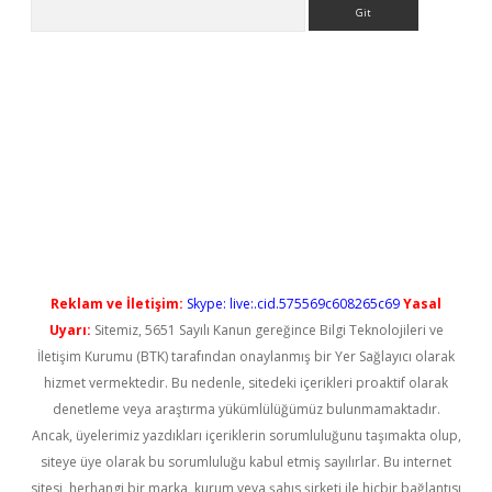
Arama
bet giriş
Reklam ve İletişim:
Skype: live:.cid.575569c608265c69
Yasal
Uyarı:
Sitemiz, 5651 Sayılı Kanun gereğince Bilgi Teknolojileri ve
İletişim Kurumu (BTK) tarafından onaylanmış bir Yer Sağlayıcı olarak
hizmet vermektedir. Bu nedenle, sitedeki içerikleri proaktif olarak
denetleme veya araştırma yükümlülüğümüz bulunmamaktadır.
Ancak, üyelerimiz yazdıkları içeriklerin sorumluluğunu taşımakta olup,
siteye üye olarak bu sorumluluğu kabul etmiş sayılırlar. Bu internet
sitesi, herhangi bir marka, kurum veya şahıs şirketi ile hiçbir bağlantısı