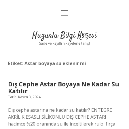
menüyü
Anasayfa
aç
Gizlilik Politikası
Huzurlu Bilgi Köşesi
Yasal Uyarı
Sade ve keyifli hikayelerle tanış!
Hakkımızda
Etiket:
Astar boyaya su eklenir mi
Dış Cephe Astar Boyaya Ne Kadar Su
Katılır
Tarih: Kasım 3, 2024
Dış cephe astarına ne kadar su katılır? ENTEGRE
AKRİLİK ESASLI SİLİKONLU DIŞ CEPHE ASTARI
hacimce %20 oranında su ile inceltilerek rulo, fırça