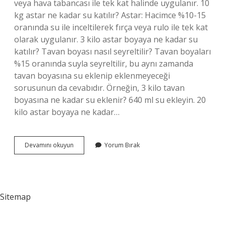
veya hava tabancası ile tek kat halinde uygulanır. 10
kg astar ne kadar su katılır? Astar: Hacimce %10-15
oranında su ile inceltilerek fırça veya rulo ile tek kat
olarak uygulanır. 3 kilo astar boyaya ne kadar su
katılır? Tavan boyası nasıl seyreltilir? Tavan boyaları
%15 oranında suyla seyreltilir, bu aynı zamanda
tavan boyasına su eklenip eklenmeyeceği
sorusunun da cevabıdır. Örneğin, 3 kilo tavan
boyasına ne kadar su eklenir? 640 ml su ekleyin. 20
kilo astar boyaya ne kadar…
Dış
Devamını okuyun
Yorum Bırak
Cephe
Astar
Boyaya
Ne
Kadar
Sitemap
Su
Katılır