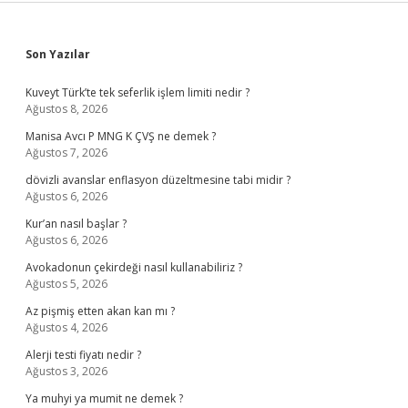
Sidebar
Son Yazılar
Kuveyt Türk’te tek seferlik işlem limiti nedir ?
Ağustos 8, 2026
Manisa Avcı P MNG K ÇVŞ ne demek ?
Ağustos 7, 2026
dövizli avanslar enflasyon düzeltmesine tabi midir ?
Ağustos 6, 2026
Kur’an nasıl başlar ?
Ağustos 6, 2026
Avokadonun çekirdeği nasıl kullanabiliriz ?
Ağustos 5, 2026
Az pişmiş etten akan kan mı ?
Ağustos 4, 2026
Alerji testi fiyatı nedir ?
Ağustos 3, 2026
Ya muhyi ya mumit ne demek ?