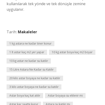
kullanılarak tek yönde ve tek dönüşle zemine
uygulanır.
Tarih:
Makaleler
1 kg astara ne kadar tiner konur
1 lt astar kaç m2 yer yapar
10 kg astar boya kaç m2 boyar
10 kg astar ne kadar su katılır
15 Litre Astara Ne Kadar su Katılır
20 kilo astar boyaya ne kadar su katılır
3 kilo astar boyaya ne kadar su katılır
Astar boya kaç kat atılır
Astar boyaya su eklenir mi
Astar kaç saatte kurur
Astara su katılır mı