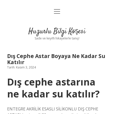
menüyü
Anasayfa
aç
Gizlilik Politikası
Huzurlu Bilgi Köşesi
Yasal Uyarı
Sade ve keyifli hikayelerle tanış!
Hakkımızda
Dış Cephe Astar Boyaya Ne Kadar Su
Katılır
Tarih: Kasım 3, 2024
Dış cephe astarına
ne kadar su katılır?
ENTEGRE AKRİLİK ESASLI SİLİKONLU DIŞ CEPHE