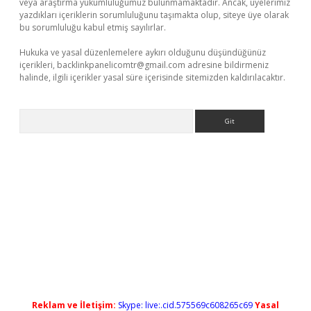
veya araştırma yükümlülüğümüz bulunmamaktadır. Ancak, üyelerimiz
yazdıkları içeriklerin sorumluluğunu taşımakta olup, siteye üye olarak
bu sorumluluğu kabul etmiş sayılırlar.
Hukuka ve yasal düzenlemelere aykırı olduğunu düşündüğünüz
içerikleri,
backlinkpanelicomtr@gmail.com
adresine bildirmeniz
halinde, ilgili içerikler yasal süre içerisinde sitemizden kaldırılacaktır.
Arama
ilbet giriş
Reklam ve İletişim:
Skype: live:.cid.575569c608265c69
Yasal