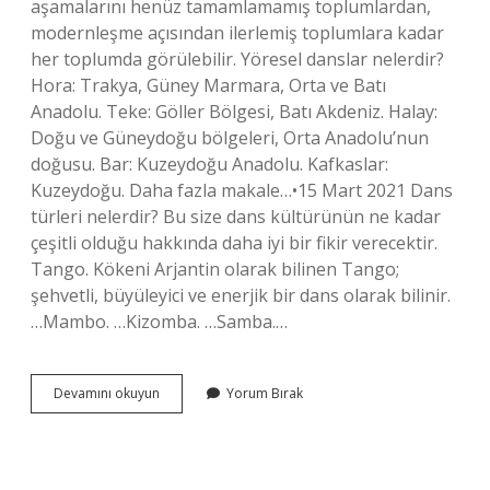
aşamalarını henüz tamamlamamış toplumlardan,
modernleşme açısından ilerlemiş toplumlara kadar
her toplumda görülebilir. Yöresel danslar nelerdir?
Hora: Trakya, Güney Marmara, Orta ve Batı
Anadolu. Teke: Göller Bölgesi, Batı Akdeniz. Halay:
Doğu ve Güneydoğu bölgeleri, Orta Anadolu’nun
doğusu. Bar: Kuzeydoğu Anadolu. Kafkaslar:
Kuzeydoğu. Daha fazla makale…•15 Mart 2021 Dans
türleri nelerdir? Bu size dans kültürünün ne kadar
çeşitli olduğu hakkında daha iyi bir fikir verecektir.
Tango. Kökeni Arjantin olarak bilinen Tango;
şehvetli, büyüleyici ve enerjik bir dans olarak bilinir.
…Mambo. …Kizomba. …Samba.…
Geleneksel
Devamını okuyun
Yorum Bırak
Danslar
Nelerdir