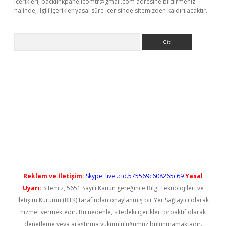
içerikleri,
backlinkpanelicomtr@gmail.com
adresine bildirmeniz
halinde, ilgili içerikler yasal süre içerisinde sitemizden kaldırılacaktır.
Arama
iriş
Reklam ve İletişim:
Skype: live:.cid.575569c608265c69
Yasal
Uyarı:
Sitemiz, 5651 Sayılı Kanun gereğince Bilgi Teknolojileri ve
İletişim Kurumu (BTK) tarafından onaylanmış bir Yer Sağlayıcı olarak
hizmet vermektedir. Bu nedenle, sitedeki içerikleri proaktif olarak
denetleme veya araştırma yükümlülüğümüz bulunmamaktadır.