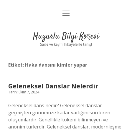
menüyü
Anasayfa
aç
Gizlilik Politikası
Huzurlu Bilgi Köşesi
Yasal Uyarı
Sade ve keyifli hikayelerle tanış!
Hakkımızda
Etiket:
Haka dansını kimler yapar
Geleneksel Danslar Nelerdir
Tarih: Ekim 7, 2024
Geleneksel dans nedir? Geleneksel danslar
geçmişten günümüze kadar varlığını sürdüren
oluşumlardır. Genellikle kökeni bilinmeyen ve
anonim türlerdir. Geleneksel danslar, modernleşme