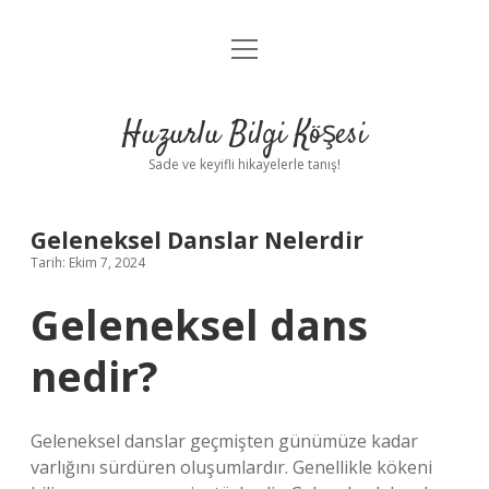
menüyü
Anasayfa
aç
Gizlilik Politikası
Huzurlu Bilgi Köşesi
Yasal Uyarı
Sade ve keyifli hikayelerle tanış!
Hakkımızda
Geleneksel Danslar Nelerdir
Tarih: Ekim 7, 2024
Geleneksel dans
nedir?
Geleneksel danslar geçmişten günümüze kadar
varlığını sürdüren oluşumlardır. Genellikle kökeni