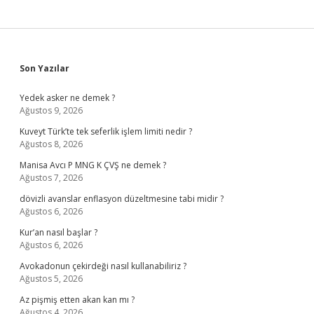
Sidebar
Son Yazılar
Yedek asker ne demek ?
Ağustos 9, 2026
Kuveyt Türk’te tek seferlik işlem limiti nedir ?
Ağustos 8, 2026
Manisa Avcı P MNG K ÇVŞ ne demek ?
Ağustos 7, 2026
dövizli avanslar enflasyon düzeltmesine tabi midir ?
Ağustos 6, 2026
Kur’an nasıl başlar ?
Ağustos 6, 2026
Avokadonun çekirdeği nasıl kullanabiliriz ?
Ağustos 5, 2026
Az pişmiş etten akan kan mı ?
Ağustos 4, 2026