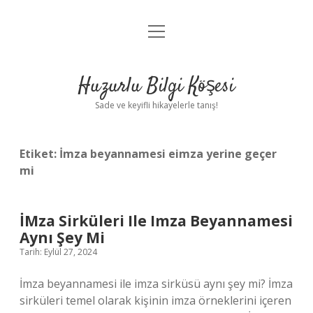
menüyü
Anasayfa
aç
Gizlilik Politikası
Huzurlu Bilgi Köşesi
Yasal Uyarı
Sade ve keyifli hikayelerle tanış!
Hakkımızda
Etiket:
İmza beyannamesi eimza yerine geçer
mi
İMza Sirküleri Ile Imza Beyannamesi
Aynı Şey Mi
Tarih: Eylül 27, 2024
İmza beyannamesi ile imza sirküsü aynı şey mi? İmza
sirküleri temel olarak kişinin imza örneklerini içeren