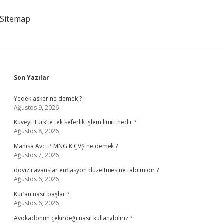
Beyannamesi
Aynı
Sitemap
Şey
Mi
Sidebar
Son Yazılar
Yedek asker ne demek ?
Ağustos 9, 2026
Kuveyt Türk’te tek seferlik işlem limiti nedir ?
Ağustos 8, 2026
Manisa Avcı P MNG K ÇVŞ ne demek ?
Ağustos 7, 2026
dövizli avanslar enflasyon düzeltmesine tabi midir ?
Ağustos 6, 2026
Kur’an nasıl başlar ?
Ağustos 6, 2026
Avokadonun çekirdeği nasıl kullanabiliriz ?