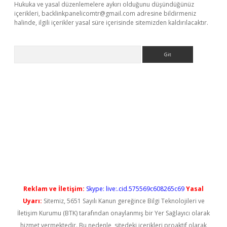
Hukuka ve yasal düzenlemelere aykırı olduğunu düşündüğünüz
içerikleri,
backlinkpanelicomtr@gmail.com
adresine bildirmeniz
halinde, ilgili içerikler yasal süre içerisinde sitemizden kaldırılacaktır.
Arama
iriş
Reklam ve İletişim:
Skype: live:.cid.575569c608265c69
Yasal
Uyarı:
Sitemiz, 5651 Sayılı Kanun gereğince Bilgi Teknolojileri ve
İletişim Kurumu (BTK) tarafından onaylanmış bir Yer Sağlayıcı olarak
hizmet vermektedir. Bu nedenle, sitedeki içerikleri proaktif olarak