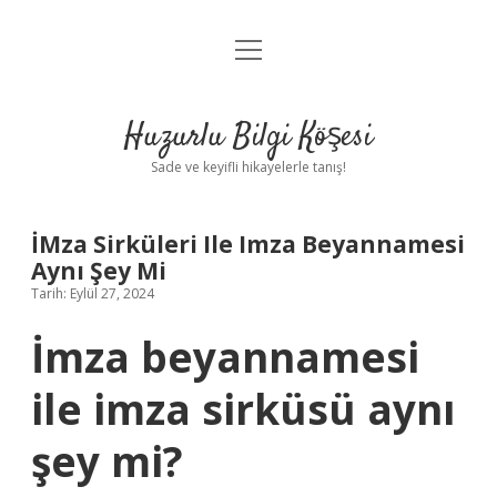
menüyü
Anasayfa
aç
Gizlilik Politikası
Huzurlu Bilgi Köşesi
Yasal Uyarı
Sade ve keyifli hikayelerle tanış!
Hakkımızda
İMza Sirküleri Ile Imza Beyannamesi
Aynı Şey Mi
Tarih: Eylül 27, 2024
İmza beyannamesi
ile imza sirküsü aynı
şey mi?