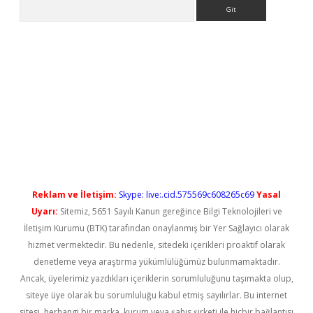
Arama
bet giriş
Reklam ve İletişim:
Skype: live:.cid.575569c608265c69
Yasal
Uyarı:
Sitemiz, 5651 Sayılı Kanun gereğince Bilgi Teknolojileri ve
İletişim Kurumu (BTK) tarafından onaylanmış bir Yer Sağlayıcı olarak
hizmet vermektedir. Bu nedenle, sitedeki içerikleri proaktif olarak
denetleme veya araştırma yükümlülüğümüz bulunmamaktadır.
Ancak, üyelerimiz yazdıkları içeriklerin sorumluluğunu taşımakta olup,
siteye üye olarak bu sorumluluğu kabul etmiş sayılırlar. Bu internet
sitesi, herhangi bir marka, kurum veya şahıs şirketi ile hiçbir bağlantısı