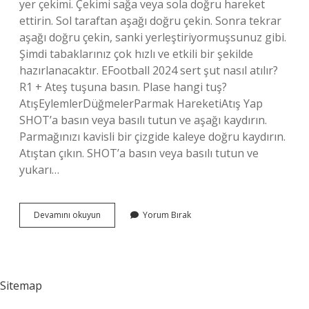
yer çekimi. Çekimi sağa veya sola doğru hareket
ettirin. Sol taraftan aşağı doğru çekin. Sonra tekrar
aşağı doğru çekin, sanki yerleştiriyormuşsunuz gibi.
Şimdi tabaklarınız çok hızlı ve etkili bir şekilde
hazırlanacaktır. EFootball 2024 sert şut nasıl atılır?
R1 + Ateş tuşuna basın. Plase hangi tuş?
AtışEylemlerDüğmelerParmak HareketiAtış Yap
SHOT’a basın veya basılı tutun ve aşağı kaydırın.
Parmağınızı kavisli bir çizgide kaleye doğru kaydırın.
Atıştan çıkın. SHOT’a basın veya basılı tutun ve
yukarı…
Efootball
Devamını okuyun
Yorum Bırak
Sert
Plase
Nasıl
Vurulur
Sitemap