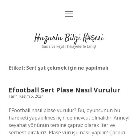
menüyü
Anasayfa
aç
Gizlilik Politikası
Huzurlu Bilgi Köşesi
Yasal Uyarı
Sade ve keyifli hikayelerle tanış!
Hakkımızda
Etiket:
Sert şut çekmek için ne yapılmalı
Efootball Sert Plase Nasıl Vurulur
Tarih: Kasım 5, 2024
EFootball nasıl plase vurulur? Bu, oyuncunun bu
hareketi yapabilmesi için de mevcut olmalıdır. Anneyi
seyahat yönünün tersine çapraz olarak iter ve
serbest bırakırız. Plase vuruşu nasıl yapılır? Çarpıcı