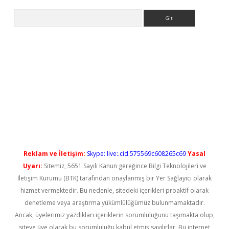
Arama
iriş
Reklam ve İletişim:
Skype: live:.cid.575569c608265c69
Yasal
Uyarı:
Sitemiz, 5651 Sayılı Kanun gereğince Bilgi Teknolojileri ve
İletişim Kurumu (BTK) tarafından onaylanmış bir Yer Sağlayıcı olarak
hizmet vermektedir. Bu nedenle, sitedeki içerikleri proaktif olarak
denetleme veya araştırma yükümlülüğümüz bulunmamaktadır.
Ancak, üyelerimiz yazdıkları içeriklerin sorumluluğunu taşımakta olup,
siteye üye olarak bu sorumluluğu kabul etmiş sayılırlar. Bu internet