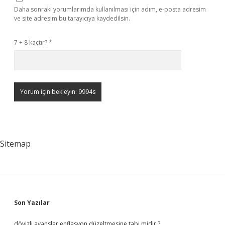
Daha sonraki yorumlarımda kullanılması için adım, e-posta adresim
ve site adresim bu tarayıcıya kaydedilsin.
7 + 8 kaçtır?
*
Sitemap
Sidebar
Son Yazılar
dövizli avanslar enflasyon düzeltmesine tabi midir ?