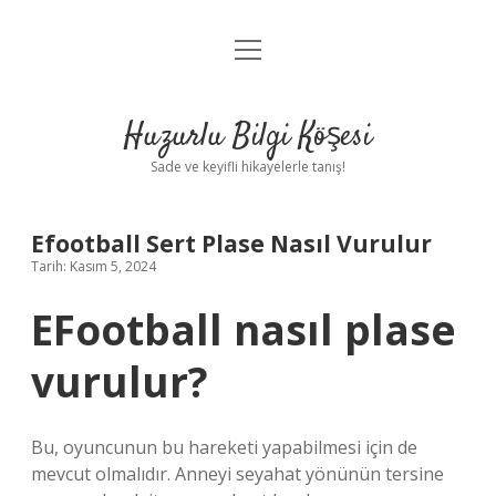
menüyü
Anasayfa
aç
Gizlilik Politikası
Huzurlu Bilgi Köşesi
Yasal Uyarı
Sade ve keyifli hikayelerle tanış!
Hakkımızda
Efootball Sert Plase Nasıl Vurulur
Tarih: Kasım 5, 2024
EFootball nasıl plase
vurulur?
Bu, oyuncunun bu hareketi yapabilmesi için de
mevcut olmalıdır. Anneyi seyahat yönünün tersine