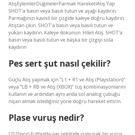
AtışEylemlerDüğmelerParmak HareketiAtış Yap
SHOT’a basın veya basılı tutun ve aşağı kaydırın.
Parmağınızı kavisli bir çizgide kaleye doğru kaydırın.
Atıştan çıkın. SHOT’a basın veya basılı tutun ve
yukarı kaydırın. Kaleye dokunun. Hileli Atış. SHOT’a
basın veya basılı tutun ve başka bir çizgiyi sola
kaydırın
Pes sert şut nasıl çekilir?
Güçlü Atış yapmak için “L1 + R1 ve Atış (Playstation)”
veya “LB + RB ve Atış (XBOX)” tuş kombinasyonlarını
kullanın ve ardından aynı anda sol analog çubuğu
nişan almak istediğiniz yöne doğru hareket ettirin.
Plase vuruş nedir?
[2] (Spor) Futbolda yay şeklinde yumuşak bir vuruş.