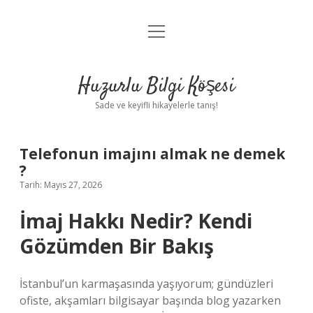
menüyü
Anasayfa
aç
Gizlilik Politikası
Huzurlu Bilgi Köşesi
Yasal Uyarı
Sade ve keyifli hikayelerle tanış!
Hakkımızda
Telefonun imajını almak ne demek
?
Tarih: Mayıs 27, 2026
İmaj Hakkı Nedir? Kendi
Gözümden Bir Bakış
İstanbul’un karmaşasında yaşıyorum; gündüzleri
ofiste, akşamları bilgisayar başında blog yazarken