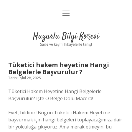
menüyü
Anasayfa
aç
Gizlilik Politikası
Huzurlu Bilgi Köşesi
Yasal Uyarı
Sade ve keyifli hikayelerle tanış!
Hakkımızda
Tüketici hakem heyetine Hangi
Belgelerle Başvurulur ?
Tarih: Eylül 28, 2025
Tüketici Hakem Heyetine Hangi Belgelerle
Başvurulur? İşte O Belge Dolu Macera!
Evet, bildiniz! Bugün Tüketici Hakem Heyeti’ne
başvurmak için hangi belgeleri toplayacağımıza dair
bir yolculuğa çıkıyoruz. Ama merak etmeyin, bu