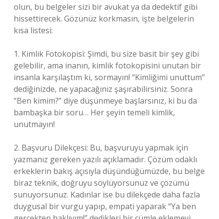
olun, bu belgeler sizi bir avukat ya da dedektif gibi
hissettirecek. Gözünüz korkmasın, işte belgelerin
kısa listesi:
1. Kimlik Fotokopisi: Şimdi, bu size basit bir şey gibi
gelebilir, ama inanın, kimlik fotokopisini unutan bir
insanla karşılaştım ki, sormayın! “Kimliğimi unuttum”
dediğinizde, ne yapacağınız şaşırabilirsiniz. Sonra
“Ben kimim?” diye düşünmeye başlarsınız, ki bu da
bambaşka bir soru… Her şeyin temeli kimlik,
unutmayın!
2. Başvuru Dilekçesi: Bu, başvuruyu yapmak için
yazmanız gereken yazılı açıklamadır. Çözüm odaklı
erkeklerin bakış açısıyla düşündüğümüzde, bu belge
biraz teknik, doğruyu söylüyorsunuz ve çözümü
sunuyorsunuz. Kadınlar ise bu dilekçede daha fazla
duygusal bir vurgu yapıp, empati yaparak “Ya ben
gerçekten haklıyım!” dedikleri bir cümle eklemeyi