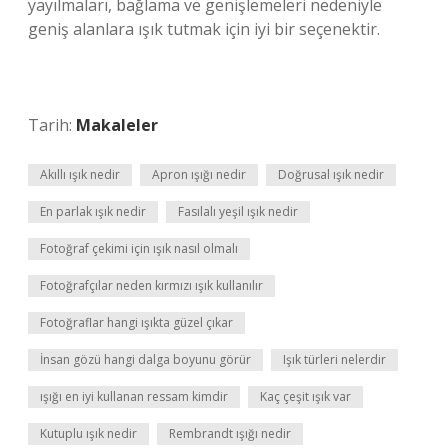
yayılmaları, bağlama ve genişlemeleri nedeniyle
geniş alanlara ışık tutmak için iyi bir seçenektir.
Tarih:
Makaleler
Akıllı ışık nedir
Apron ışığı nedir
Doğrusal ışık nedir
En parlak ışık nedir
Fasılalı yeşil ışık nedir
Fotoğraf çekimi için ışık nasıl olmalı
Fotoğrafçılar neden kırmızı ışık kullanılır
Fotoğraflar hangi ışıkta güzel çıkar
İnsan gözü hangi dalga boyunu görür
Işık türleri nelerdir
ışığı en iyi kullanan ressam kimdir
Kaç çeşit ışık var
Kutuplu ışık nedir
Rembrandt ışığı nedir