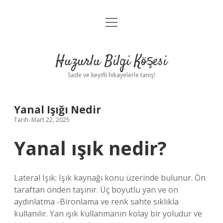
menüyü
Anasayfa
aç
Gizlilik Politikası
Huzurlu Bilgi Köşesi
Yasal Uyarı
Sade ve keyifli hikayelerle tanış!
Hakkımızda
Yanal Işığı Nedir
Tarih: Mart 22, 2025
Yanal ışık nedir?
Lateral Işık: Işık kaynağı konu üzerinde bulunur. Ön
taraftan önden taşınır. Üç boyutlu yan ve ön
aydınlatma -Bironlama ve renk sahte sıklıkla
kullanılır. Yan ışık kullanmanın kolay bir yoludur ve