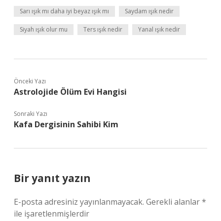
Sarı ışık mı daha iyi beyaz ışık mı
Saydam ışık nedir
Siyah ışık olur mu
Ters ışık nedir
Yanal ışık nedir
Önceki Yazı
Astrolojide Ölüm Evi Hangisi
Sonraki Yazı
Kafa Dergisinin Sahibi Kim
Bir yanıt yazın
E-posta adresiniz yayınlanmayacak.
Gerekli alanlar
*
ile işaretlenmişlerdir