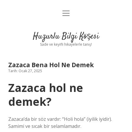
menüyü
Anasayfa
aç
Gizlilik Politikası
Huzurlu Bilgi Köşesi
Yasal Uyarı
Sade ve keyifli hikayelerle tanış!
Hakkımızda
Zazaca Bena Hol Ne Demek
Tarih: Ocak 27, 2025
Zazaca hol ne
demek?
Zazaca’da bir söz vardır: “Holi hola” (iyilik iyidir).
Samimi ve sıcak bir selamlamadır.