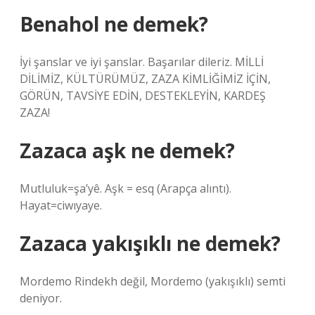
Benahol ne demek?
İyi şanslar ve iyi şanslar. Başarılar dileriz. MİLLİ
DİLİMİZ, KÜLTÜRÜMÜZ, ZAZA KİMLİĞİMİZ İÇİN,
GÖRÜN, TAVSİYE EDİN, DESTEKLEYİN, KARDEŞ
ZAZA!
Zazaca aşk ne demek?
Mutluluk=şa’yê. Aşk = esq (Arapça alıntı).
Hayat=ciwıyaye.
Zazaca yakışıklı ne demek?
Mordemo Rindekh değil, Mordemo (yakışıklı) semti
deniyor.