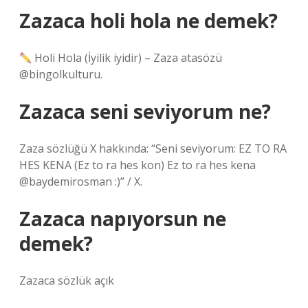
Zazaca holi hola ne demek?
Holi Hola (İyilik iyidir) – Zaza atasözü
@bingolkulturu.
Zazaca seni seviyorum ne?
Zaza sözlüğü X hakkında: “Seni seviyorum: EZ TO RA
HES KENA (Ez to ra hes kon) Ez to ra hes kena
@baydemirosman :)” / X.
Zazaca napıyorsun ne
demek?
Zazaca sözlük açık