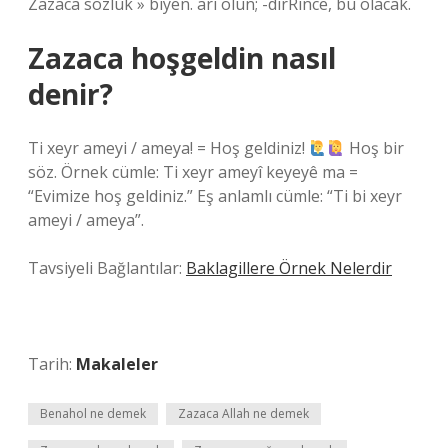
Zazaca sözlük » biyen. arı olun; -dirRince, bu olacak.
Zazaca hoşgeldin nasıl
denir?
Ti xeyr ameyi / ameya! = Hoş geldiniz!
Hoş bir
söz. Örnek cümle: Ti xeyr ameyî keyeyê ma =
“Evimize hoş geldiniz.” Eş anlamlı cümle: “Ti bi xeyr
ameyi / ameya”.
Tavsiyeli Bağlantılar:
Baklagillere Örnek Nelerdir
Tarih:
Makaleler
Benahol ne demek
Zazaca Allah ne demek