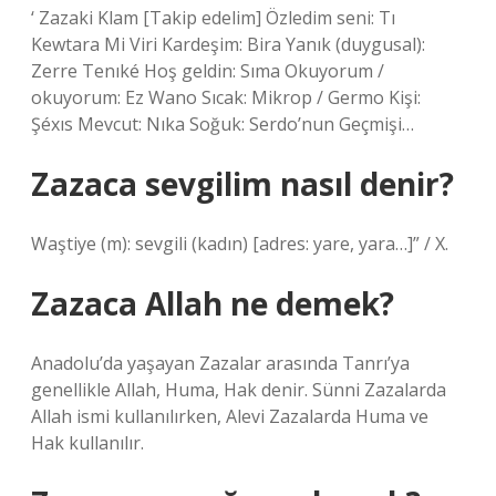
‘ Zazaki Klam [Takip edelim] Özledim seni: Tı
Kewtara Mi Viri Kardeşim: Bira Yanık (duygusal):
Zerre Tenıké Hoş geldin: Sıma Okuyorum /
okuyorum: Ez Wano Sıcak: Mikrop / Germo Kişi:
Şéxıs Mevcut: Nıka Soğuk: Serdo’nun Geçmişi…
Zazaca sevgilim nasıl denir?
Waştiye (m): sevgili (kadın) [adres: yare, yara…]” / X.
Zazaca Allah ne demek?
Anadolu’da yaşayan Zazalar arasında Tanrı’ya
genellikle Allah, Huma, Hak denir. Sünni Zazalarda
Allah ismi kullanılırken, Alevi Zazalarda Huma ve
Hak kullanılır.