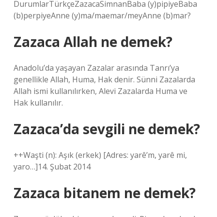
DurumlarTürkçeZazacaSimnanBaba (y)pipiyeBaba
(b)perpiyeAnne (y)ma/maemar/meyAnne (b)mar?
Zazaca Allah ne demek?
Anadolu’da yaşayan Zazalar arasında Tanrı’ya
genellikle Allah, Huma, Hak denir. Sünni Zazalarda
Allah ismi kullanılırken, Alevi Zazalarda Huma ve
Hak kullanılır.
Zazaca’da sevgili ne demek?
++Waşti (n): Aşık (erkek) [Adres: yarê’m, yarê mi,
yaro…]14. Şubat 2014
Zazaca bitanem ne demek?