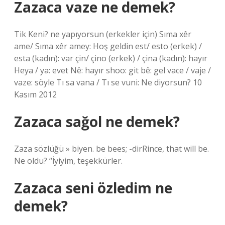
Zazaca vaze ne demek?
Tik Keni? ne yapıyorsun (erkekler için) Sıma xêr
ame/ Sıma xêr amey: Hoş geldin est/ esto (erkek) /
esta (kadın): var çin/ çino (erkek) / çina (kadın): hayır
Heya / ya: evet Nê: hayır shoo: git bê: gel vace / vaje /
vaze: söyle Tı sa vana / Tı se vuni: Ne diyorsun? 10
Kasım 2012
Zazaca sağol ne demek?
Zaza sözlüğü » biyen. be bees; -dirRince, that will be.
Ne oldu? “İyiyim, teşekkürler.
Zazaca seni özledim ne
demek?