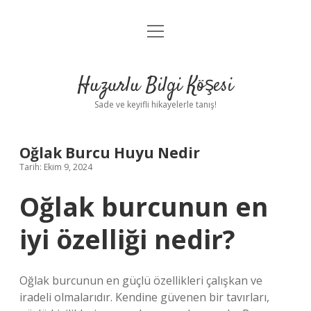
menüyü
Anasayfa
aç
Gizlilik Politikası
Huzurlu Bilgi Köşesi
Yasal Uyarı
Sade ve keyifli hikayelerle tanış!
Hakkımızda
Oğlak Burcu Huyu Nedir
Tarih: Ekim 9, 2024
Oğlak burcunun en
iyi özelliği nedir?
Oğlak burcunun en güçlü özellikleri çalışkan ve
iradeli olmalarıdır. Kendine güvenen bir tavırları,