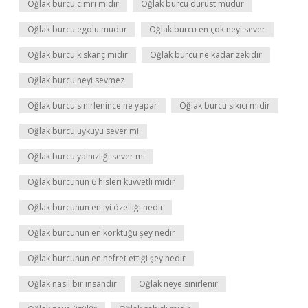
Oğlak burcu cimri midir
Oğlak burcu dürüst müdür
Oğlak burcu egolu mudur
Oğlak burcu en çok neyi sever
Oğlak burcu kıskanç mıdır
Oğlak burcu ne kadar zekidir
Oğlak burcu neyi sevmez
Oğlak burcu sinirlenince ne yapar
Oğlak burcu sıkıcı midir
Oğlak burcu uykuyu sever mi
Oğlak burcu yalnızlığı sever mi
Oğlak burcunun 6 hisleri kuvvetli midir
Oğlak burcunun en iyi özelliği nedir
Oğlak burcunun en korktuğu şey nedir
Oğlak burcunun en nefret ettiği şey nedir
Oğlak nasıl bir insandır
Oğlak neye sinirlenir